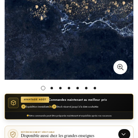
Commandez maintenant au meilleur prix
AVANTAGE AOÛT
Expédition immédiate
Stock réservé jusqu’à la date souhaitée
✓
OU
✓
Votre commande peut être préparée maintenant et expédiée après vos vacances
RÉFÉRENCEMENT VÉRIFIABLE
Disponible aussi chez les grandes enseignes