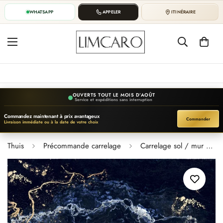
WHATSAPP
APPELER
ITINÉRAIRE
OUVERTS TOUT LE MOIS D’AOÛT
Service et expéditions sans interruption
Commandez maintenant à prix avantageux
Commander
Livraison immédiate ou à la date de votre choix
Thuis
Précommande carrelage
Carrelage sol / mur effet marbre FORTUNA l.60X L.120 cm Brillant LIMCARO