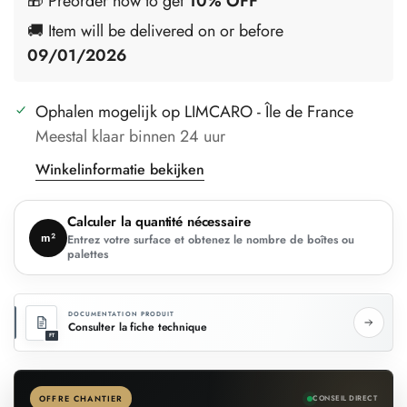
🎁 Preorder now to get
10% OFF
🚚 Item will be delivered on or before
09/01/2026
Ophalen mogelijk op
LIMCARO - Île de France
Meestal klaar binnen 24 uur
Winkelinformatie bekijken
Calculer la quantité nécessaire
m²
Entrez votre surface et obtenez le nombre de boîtes ou
palettes
DOCUMENTATION PRODUIT
Consulter la fiche technique
FT
OFFRE CHANTIER
CONSEIL DIRECT