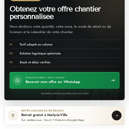
Obtenez votre offre chantier
personnalisée
Nous étudions votre quantité, votre zone, le mode de retrait ou de
livraison et le calendrier de votre chantier.
Tarif adapté au volume
01
Solution logistique optimisée
02
Stock et délai vérifiés
03
ÉCHANGE DIRECT AVEC LIMCARO
Recevoir mon offre sur WhatsApp
Quantité en m²
Code postal
Livraison ou retrait
DÉPÔT LIMCARO ÎLE-DE-FRANCE
Retrait gratuit à Marly-la-Ville
Sur rendez-vous · Ouvrir l’itinéraire Google Maps