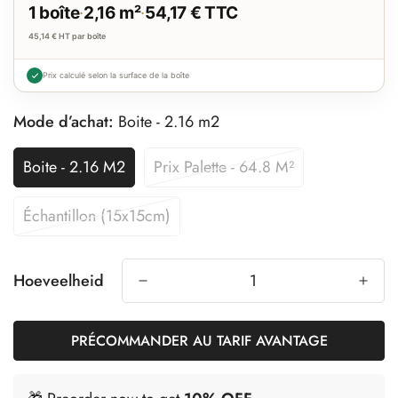
1 boîte
·
2,16 m²
·
54,17 € TTC
45,14 € HT
par boîte
Prix calculé selon la surface de la boîte
Mode d’achat:
Boite - 2.16 m2
Boite - 2.16 M2
Prix Palette - 64.8 M²
Échantillon (15x15cm)
Hoeveelheid
PRÉCOMMANDER AU TARIF AVANTAGE