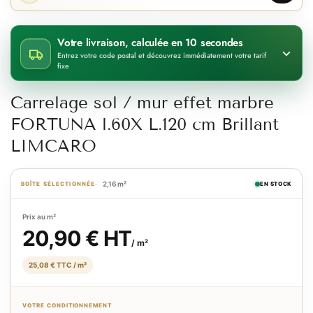
Votre livraison, calculée en 10 secondes
Entrez votre code postal et découvrez immédiatement votre tarif
fixe
Carrelage sol / mur effet marbre
FORTUNA l.60X L.120 cm Brillant
LIMCARO
2,16 m²
BOÎTE SÉLECTIONNÉE
EN STOCK
Prix au m²
20,90 € HT
/ m²
25,08 € TTC / m²
VOTRE CONDITIONNEMENT