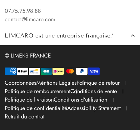
Catalogue
contact@limcaro.com
07.75.75.98.88
Pose Carrelage
contact@limcaro.com
Points de Retrait
À propos
LIMCARO est une entreprise française.*
Contact
© LIMEKS FRANCE
Coordonnées
Mentions Légales
Politique de retour
Politique de remboursement
Conditions de vente
Politique de livraison
Conditions d'utilisation
Politique de confidentialité
Accessibility Statement
Retrait du contrat