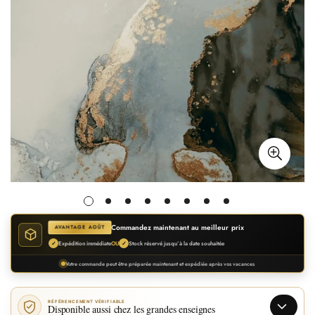
Commandez maintenant au meilleur prix
AVANTAGE AOÛT
Expédition immédiate
Stock réservé jusqu’à la date souhaitée
✓
OU
✓
Votre commande peut être préparée maintenant et expédiée après vos vacances
RÉFÉRENCEMENT VÉRIFIABLE
Disponible aussi chez les grandes enseignes