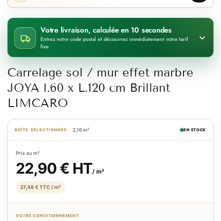
Votre livraison, calculée en 10 secondes
Entrez votre code postal et découvrez immédiatement votre tarif
fixe
Carrelage sol / mur effet marbre
JOYA l.60 x L.120 cm Brillant
LIMCARO
2,16 m²
BOÎTE SÉLECTIONNÉE
EN STOCK
Prix au m²
22,90 € HT
/ m²
27,48 € TTC / m²
VOTRE CONDITIONNEMENT