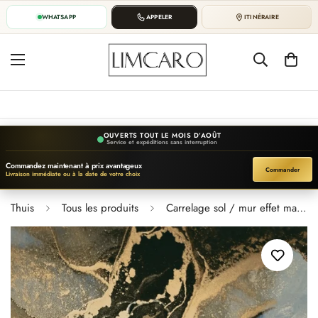
WHATSAPP
APPELER
ITINÉRAIRE
OUVERTS TOUT LE MOIS D’AOÛT
Service et expéditions sans interruption
Commandez maintenant à prix avantageux
Commander
Livraison immédiate ou à la date de votre choix
Thuis
Tous les produits
Carrelage sol / mur effet marbre JOYA l.60 x L.120 cm Brillant LIMCARO