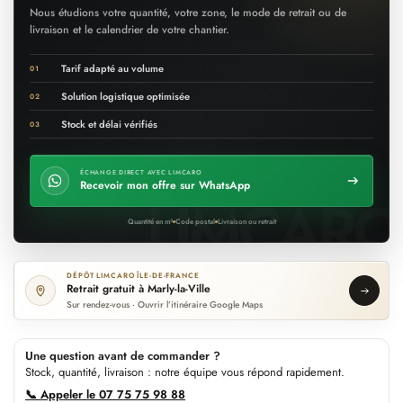
Nous étudions votre quantité, votre zone, le mode de retrait ou de
livraison et le calendrier de votre chantier.
Tarif adapté au volume
01
Solution logistique optimisée
02
Stock et délai vérifiés
03
ÉCHANGE DIRECT AVEC LIMCARO
Recevoir mon offre sur WhatsApp
Quantité en m²
Code postal
Livraison ou retrait
DÉPÔT LIMCARO ÎLE-DE-FRANCE
Retrait gratuit à Marly-la-Ville
Sur rendez-vous · Ouvrir l’itinéraire Google Maps
Une question avant de commander ?
Stock, quantité, livraison : notre équipe vous répond rapidement.
📞 Appeler le 07 75 75 98 88