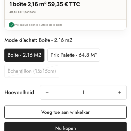
1 boîte
·
2,16 m²
·
59,35 € TTC
49,46 € HT
par boîte
Prix calculé selon la surface de la boîte
Mode d’achat:
Boite - 2.16 m2
Boite - 2.16 M2
Prix Palette - 64.8 M²
Échantillon (15x15cm)
Hoeveelheid
Voeg toe aan winkelkar
Nu kopen