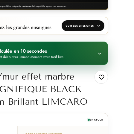
 peut être préparée maintenant et expédiée après vos vacances
ez les grandes enseignes
VOIR LES ENSEIGNES
calculée en 10 secondes
et découvrez immédiatement votre tarif fixe
/mur effet marbre
MAGNIFIQUE BLACK
 cm Brillant LIMCARO
EN STOCK