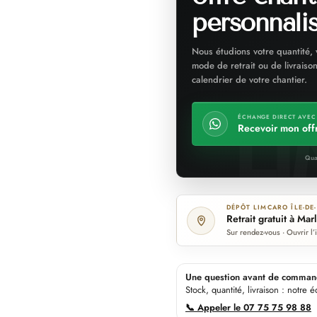
personnali
Nous étudions votre quantité, 
mode de retrait ou de livraison
calendrier de votre chantier.
ÉCHANGE DIRECT AVEC
Recevoir mon off
Qua
DÉPÔT LIMCARO ÎLE-DE
Retrait gratuit à Marl
Sur rendez-vous · Ouvrir l
Une question avant de comman
Stock, quantité, livraison : notre
📞 Appeler le 07 75 75 98 88