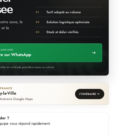
sée
Tarif adapté au volume
01
votre zone, le
Solution logistique optimisée
02
 et le
Stock et délai vérifiés
03
 LIMCARO
re sur WhatsApp
ntité en m²
Code postal
Livraison ou retrait
-FRANCE
y-la-Ville
ITINÉRAIRE
’itinéraire Google Maps
der ?
 équipe vous répond rapidement.