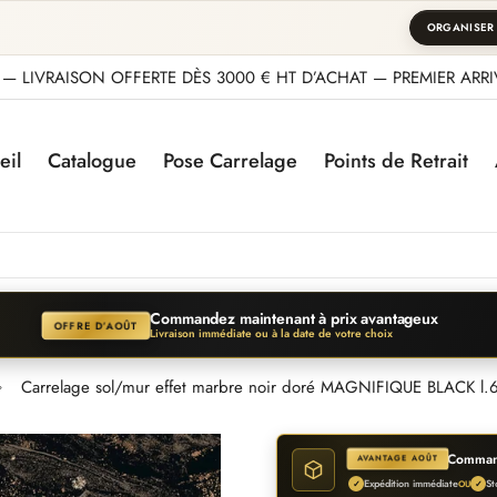
ORGANISER
— LIVRAISON OFFERTE DÈS 3000 € HT D’ACHAT — PREMIER ARRIV
eil
Catalogue
Pose Carrelage
Points de Retrait
Commandez maintenant à prix avantageux
OFFRE D’AOÛT
Livraison immédiate ou à la date de votre choix
Carrelage sol/mur effet marbre noir doré MAGNIFIQUE BLACK l.6
Command
AVANTAGE AOÛT
Expédition immédiate
St
✓
OU
✓