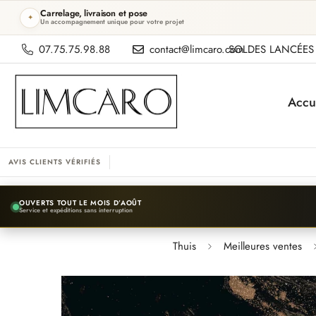
Carrelage, livraison et pose
✦
Un accompagnement unique pour votre projet
07.75.75.98.88
contact@limcaro.com
SOLDES LANCÉES 
Accu
AVIS CLIENTS VÉRIFIÉS
OUVERTS TOUT LE MOIS D’AOÛT
Service et expéditions sans interruption
Thuis
Meilleures ventes