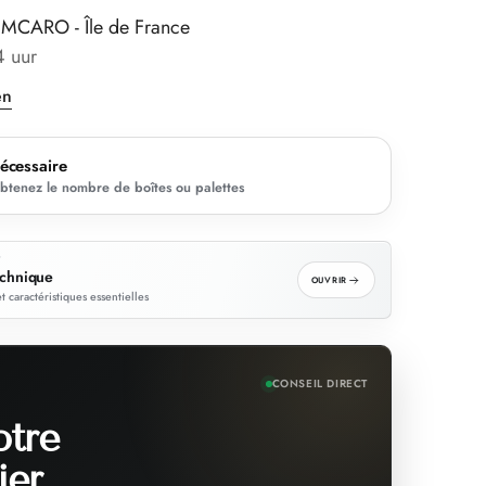
IMCARO - Île de France
4 uur
en
nécessaire
obtenez le nombre de boîtes ou palettes
T
echnique
OUVRIR
et caractéristiques essentielles
CONSEIL DIRECT
otre
ier