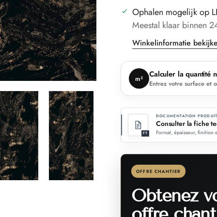
Ophalen mogelijk op
L
Meestal klaar binnen 2
Winkelinformatie bekijk
Calculer la quantité 
m²
Entrez votre surface et 
DOCUMENTATION PRODUI
Consulter la fiche t
Format, épaisseur, finition 
FT
OFFRE CHANTIER
Obtenez v
offre chant