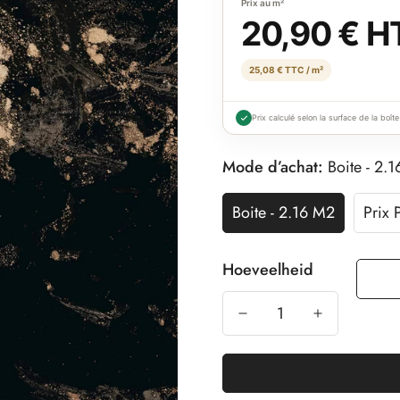
Prix au m²
20,90 € H
25,08 € TTC / m²
Prix calculé selon la surface de la boîte
Mode d’achat:
Boite - 2.
Boite - 2.16 M2
Prix 
Hoeveelheid