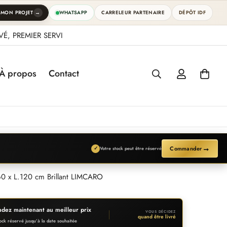
→
 MON PROJET
WHATSAPP
CARRELEUR PARTENAIRE
DÉPÔT IDF
É, PREMIER SERVI
À propos
Contact
→
Commander
✓
Votre stock peut être réservé
0 x L.120 cm Brillant LIMCARO
ez maintenant au meilleur prix
VOUS DÉCIDEZ
quand être livré
ock réservé jusqu’à la date souhaitée