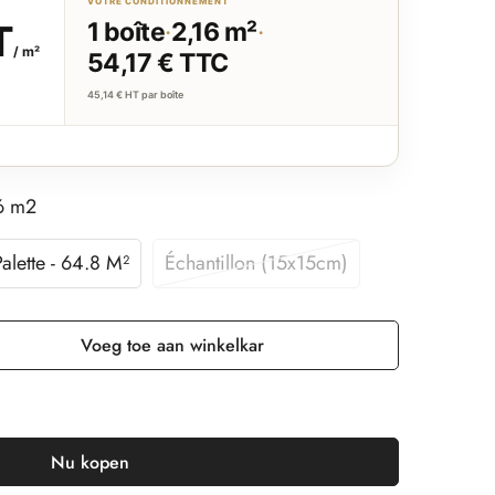
VOTRE CONDITIONNEMENT
T
1 boîte
·
2,16 m²
·
/ m²
54,17 € TTC
45,14 € HT
par boîte
16 m2
Palette - 64.8 M²
Échantillon (15x15cm)
Voeg toe aan winkelkar
Nu kopen