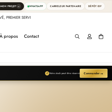
→
 MON PROJET
WHATSAPP
CARRELEUR PARTENAIRE
DÉPÔT IDF
É, PREMIER SERVI
À propos
Contact
→
Commander
✓
Votre stock peut être réservé