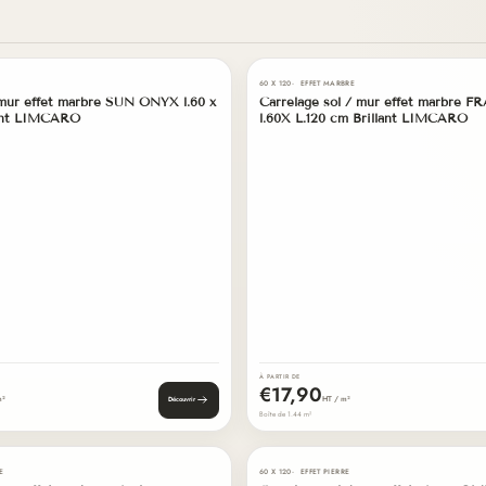
02
60 X 120
EFFET MARBRE
BEST-SELLER
/mur effet marbre SUN ONYX l.60 x
Carrelage sol / mur effet marbre
EN STOCK
lant LIMCARO
l.60X L.120 cm Brillant LIMCARO
À PARTIR DE
€17,90
m²
HT / m²
Découvrir
Boîte de 1.44 m²
03
E
60 X 120
EFFET PIERRE
BEST-SELLER