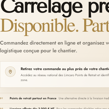
Carrelage p
Disponible. Part
Commandez directement en ligne et organisez vo
logistique conçue pour le chantier.
Retirez votre commande au plus près de votre chanti
Accédez au réseau national des Limcaro Points de Retrait et identif
zone.
Points de retrait partout en France
Une alternative directe à la livraison trad
01
Livraison offerte dès 3 000 € HT
Pour les commandes éligibles selon nos co
02