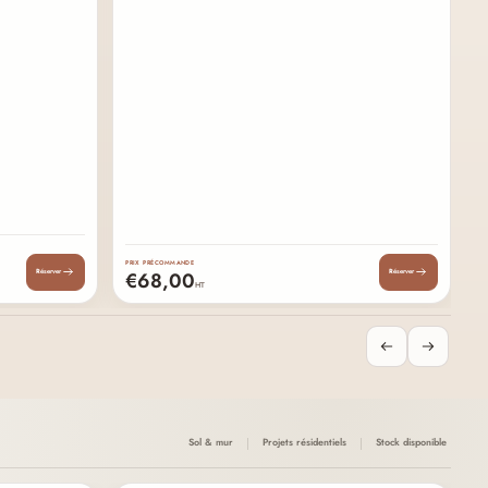
PR
PRIX PRÉCOMMANDE
€68,00
Réserver
Réserver
HT
Bo
Projets résidentiels
Stock disponible
Sol & mur