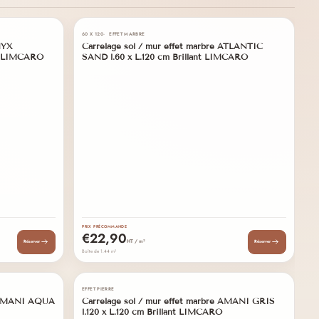
03
05
60 X 120
EFFET MARBRE
60
PRÉCOMMANDE
NYX
Carrelage sol / mur effet marbre ATLANTIC
C
ARRIVAGE PROGRAMMÉ
nt LIMCARO
SAND l.60 x L.120 cm Brillant LIMCARO
G
PRIX PRÉCOMMANDE
PR
€22,90
HT / m²
Réserver
Réserver
Boîte de 1.44 m²
Bo
04
06
EFFET PIERRE
60
PRÉCOMMANDE
 ARMANI AQUA
Carrelage sol / mur effet marbre AMANI GRIS
C
ARRIVAGE PROGRAMMÉ
l.120 x L.120 cm Brillant LIMCARO
B