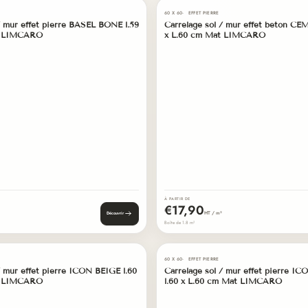
01
60 X 60
EFFET PIERRE
60 × 60
/ mur effet pierre BASEL BONE l.59
Carrelage sol / mur effet béton CE
EN STOCK
t LIMCARO
x L.60 cm Mat LIMCARO
À PARTIR DE
€17,90
HT / m²
Découvrir
Boîte de 1.8 m²
02
60 X 60
EFFET PIERRE
60 × 60
/ mur effet pierre ICON BEIGE l.60
Carrelage sol / mur effet pierre 
EN STOCK
t LIMCARO
l.60 x L.60 cm Mat LIMCARO