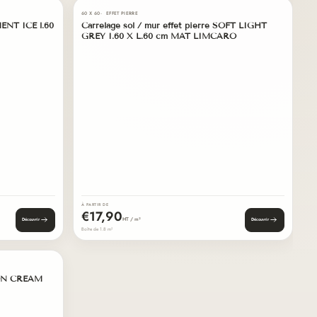
03
05
60 X 60
EFFET PIERRE
60 × 60
MENT ICE l.60
Carrelage sol / mur effet pierre SOFT LIGHT
EN STOCK
GREY I.60 X L.60 cm MAT LIMCARO
À PARTIR DE
€17,90
HT / m²
Découvrir
Découvrir
Boîte de 1.8 m²
04
ICON CREAM