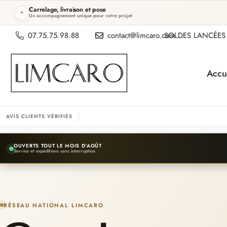
Carrelage, livraison et pose
✦
Un accompagnement unique pour votre projet
07.75.75.98.88
contact@limcaro.com
SOLDES LANCÉES 
Accu
AVIS CLIENTS VÉRIFIÉS
OUVERTS TOUT LE MOIS D’AOÛT
Service et expéditions sans interruption
RÉSEAU NATIONAL LIMCARO