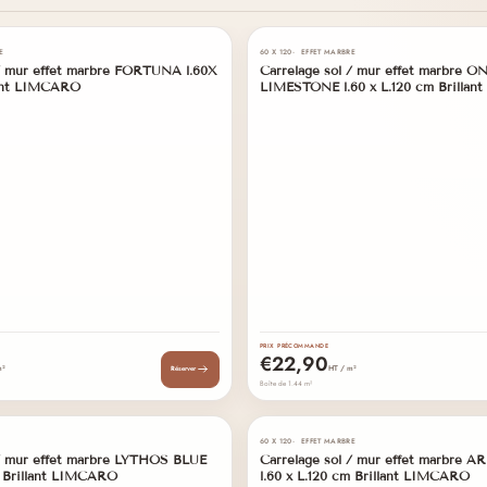
01
E
60 X 120
EFFET MARBRE
PRÉCOMMANDE
 / mur effet marbre FORTUNA l.60X
Carrelage sol / mur effet marbre O
ARRIVAGE PROGRAMMÉ
lant LIMCARO
LIMESTONE l.60 x L.120 cm Brilla
PRIX PRÉCOMMANDE
€22,90
m²
HT / m²
Réserver
Boîte de 1.44 m²
02
60 X 120
EFFET MARBRE
PRÉCOMMANDE
 / mur effet marbre LYTHOS BLUE
Carrelage sol / mur effet marbre
ARRIVAGE PROGRAMMÉ
m Brillant LIMCARO
l.60 x L.120 cm Brillant LIMCARO