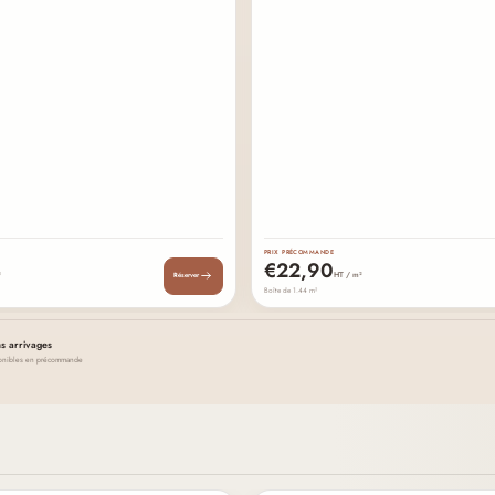
PRIX PRÉCOMMANDE
€22,90
²
HT / m²
Réserver
Boîte de 1.44 m²
s arrivages
sponibles en précommande