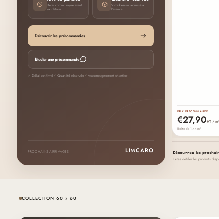
Délai communiqué avant
Votre besoin sécurisé à
validation
l’avance
Découvrir les précommandes
Étudier une précommande
✓ Délai confirmé
✓ Quantité réservée
✓ Accompagnement chantier
PRIX PRÉCOMMANDE
€27,90
HT / m
Boîte de 1.44 m²
LIMCARO
PROCHAINS ARRIVAGES
Découvrez les prochain
Faites défiler les produits di
COLLECTION 60 × 60