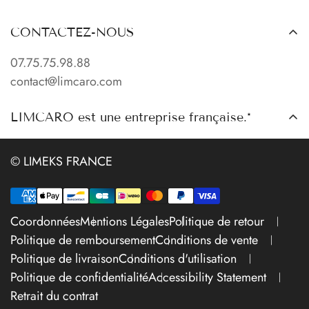
Accueil
CONTACTEZ-NOUS
Catalogue
07.75.75.98.88
Pose Carrelage
contact@limcaro.com
Points de Retrait
À propos
LIMCARO est une entreprise française.*
Contact
© LIMEKS FRANCE
Coordonnées
Mentions Légales
Politique de retour
Politique de remboursement
Conditions de vente
Politique de livraison
Conditions d'utilisation
Politique de confidentialité
Accessibility Statement
Retrait du contrat