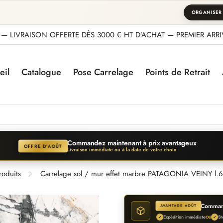
ORGANISER
— LIVRAISON OFFERTE DÈS 3000 € HT D’ACHAT — PREMIER ARRIV
eil
Catalogue
Pose Carrelage
Points de Retrait
Commandez maintenant à prix avantageux
OFFRE D’AOÛT
Livraison immédiate ou à la date de votre choix
roduits
Carrelage sol / mur effet marbre PATAGONIA VEINY l.
Command
AVANTAGE AOÛT
Expédition immédiate
St
✓
OU
✓