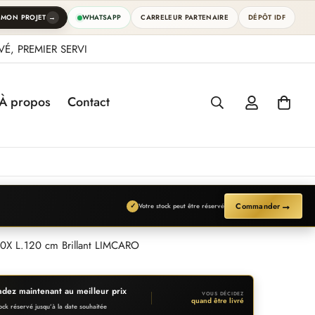
→
 MON PROJET
WHATSAPP
CARRELEUR PARTENAIRE
DÉPÔT IDF
É, PREMIER SERVI
À propos
Contact
→
Commander
✓
Votre stock peut être réservé
60X L.120 cm Brillant LIMCARO
ez maintenant au meilleur prix
VOUS DÉCIDEZ
quand être livré
ock réservé jusqu’à la date souhaitée