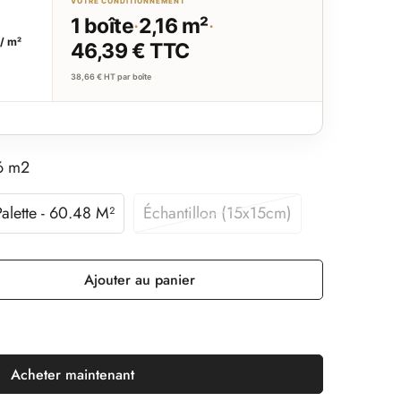
VOTRE CONDITIONNEMENT
T
1 boîte
·
2,16 m²
·
/ m²
46,39 € TTC
38,66 € HT
par boîte
16 m2
Palette - 60.48 M²
Échantillon (15x15cm)
Ajouter au panier
Acheter maintenant