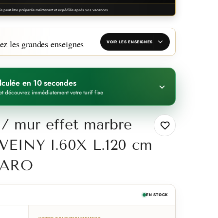
 peut être préparée maintenant et expédiée après vos vacances
ez les grandes enseignes
VOIR LES ENSEIGNES
calculée en 10 secondes
et découvrez immédiatement votre tarif fixe
 / mur effet marbre
EINY l.60X L.120 cm
MCARO
EN STOCK