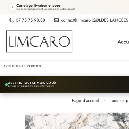
Carrelage, livraison et pose
✦
Un accompagnement unique pour votre projet
07.75.75.98.88
contact@limcaro.com
SOLDES LANCÉES 
Accu
AVIS CLIENTS VÉRIFIÉS
OUVERTS TOUT LE MOIS D’AOÛT
Service et expéditions sans interruption
Page d'accueil
Tous les p