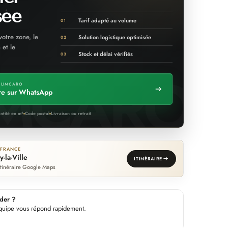
sée
Tarif adapté au volume
01
votre zone, le
Solution logistique optimisée
02
 et le
Stock et délai vérifiés
03
 LIMCARO
re sur WhatsApp
ntité en m²
Code postal
Livraison ou retrait
-FRANCE
y-la-Ville
ITINÉRAIRE
’itinéraire Google Maps
der ?
 équipe vous répond rapidement.