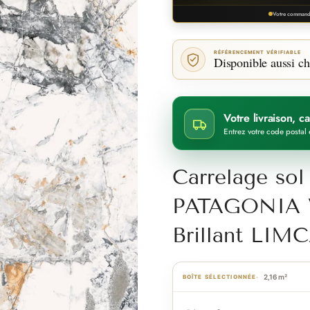
Votre commande
RÉFÉRENCEMENT VÉRIFIABLE
Disponible aussi ch
Votre livraison, 
Entrez votre code postal 
Carrelage sol
PATAGONIA V
Brillant LI
2,16 m²
BOÎTE SÉLECTIONNÉE