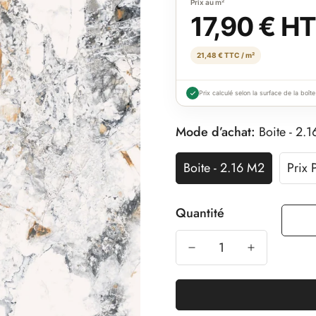
Prix au m²
17,90 € H
21,48 € TTC / m²
Prix calculé selon la surface de la boîte
Mode d’achat:
Boite - 2.
Boite - 2.16 M2
Prix 
Quantité