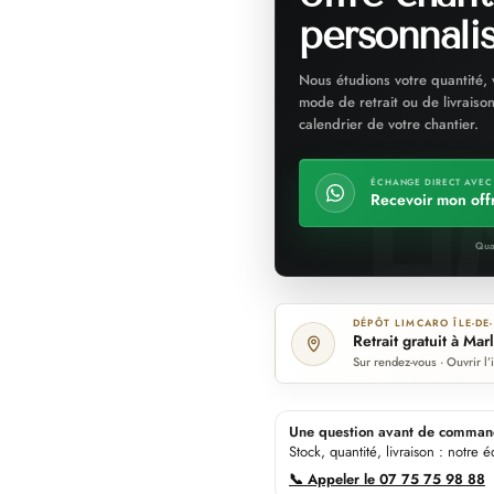
personnali
Nous étudions votre quantité, 
mode de retrait ou de livraison
calendrier de votre chantier.
ÉCHANGE DIRECT AVEC
Recevoir mon off
Qua
DÉPÔT LIMCARO ÎLE-DE
Retrait gratuit à Marl
Sur rendez-vous · Ouvrir l
Une question avant de comman
Stock, quantité, livraison : notre
📞 Appeler le 07 75 75 98 88