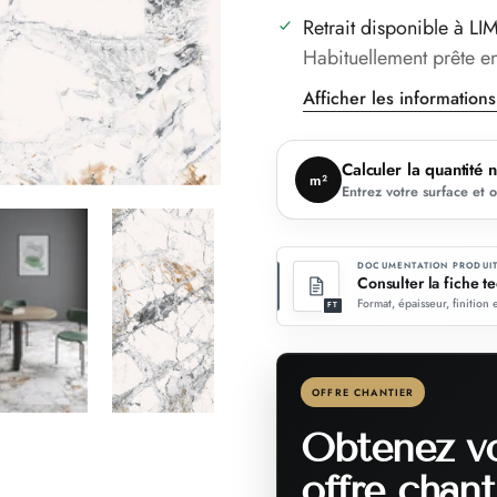
Retrait disponible à
LIM
Habituellement prête e
Afficher les information
Calculer la quantité 
m²
Entrez votre surface et 
DOCUMENTATION PRODUI
Consulter la fiche t
Format, épaisseur, finition 
FT
OFFRE CHANTIER
Obtenez v
offre chant