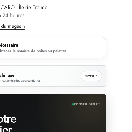
CARO - Île de France
n 24 heures
s du magasin
nécessaire
obtenez le nombre de boîtes ou palettes
T
echnique
OUVRIR
et caractéristiques essentielles
CONSEIL DIRECT
otre
ier