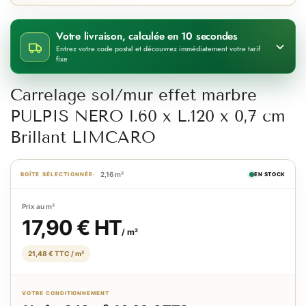
Votre livraison, calculée en 10 secondes
Entrez votre code postal et découvrez immédiatement votre tarif
fixe
Carrelage sol/mur effet marbre
PULPIS NERO l.60 x L.120 x 0,7 cm
Brillant LIMCARO
2,16 m²
BOÎTE SÉLECTIONNÉE
EN STOCK
Prix au m²
17,90 € HT
/ m²
21,48 € TTC / m²
VOTRE CONDITIONNEMENT