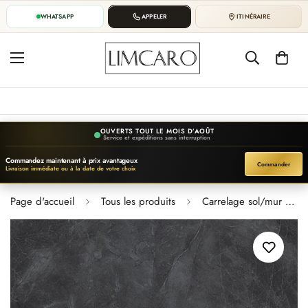
WHATSAPP
APPELER
ITINÉRAIRE
OUVERTS TOUT LE MOIS D’AOÛT
Service et expéditions sans interruption
Commandez maintenant à prix avantageux
Commander
Livraison immédiate ou à la date de votre choix
Page d'accueil
Tous les produits
Carrelage sol/mur effet marbre PULPIS NERO l.60 x L.120 x 0,7 cm Brillant LIMCARO