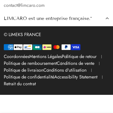
contact@limcaro.com
Points de Retrait
À propos
LIMCARO est une entreprise française.*
Contact
© LIMEKS FRANCE
Coordonnées
Mentions Légales
Politique de retour
Politique de remboursement
Conditions de vente
Politique de livraison
Conditions d'utilisation
Politique de confidentialité
Accessibility Statement
Retrait du contrat