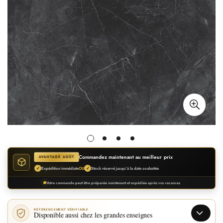
Commandez maintenant au meilleur prix
AVANTAGE AOÛT
Expédition immédiate
Stock réservé jusqu’à la date souhaitée
✓
OU
✓
Votre commande peut être préparée maintenant et expédiée après vos vacances
RÉFÉRENCEMENT VÉRIFIABLE
Disponible aussi chez les grandes enseignes