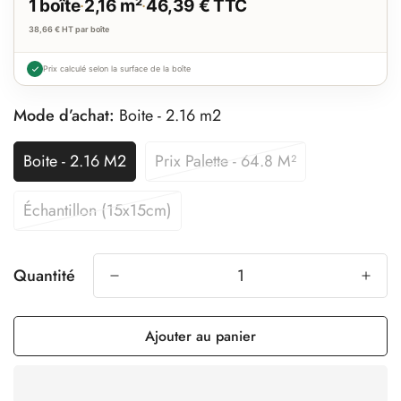
1 boîte
·
2,16 m²
·
46,39 € TTC
38,66 € HT
par boîte
Prix calculé selon la surface de la boîte
Mode d’achat:
Boite - 2.16 m2
Boite - 2.16 M2
Prix Palette - 64.8 M²
Échantillon (15x15cm)
Quantité
Ajouter au panier