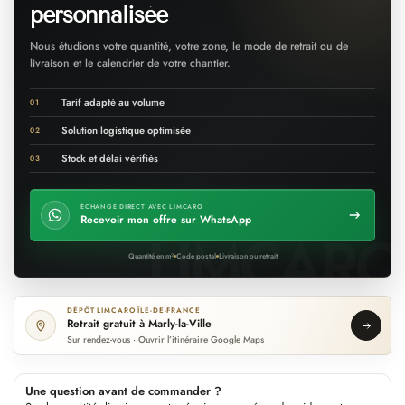
personnalisée
Nous étudions votre quantité, votre zone, le mode de retrait ou de
livraison et le calendrier de votre chantier.
Tarif adapté au volume
01
Solution logistique optimisée
02
Stock et délai vérifiés
03
ÉCHANGE DIRECT AVEC LIMCARO
Recevoir mon offre sur WhatsApp
Quantité en m²
Code postal
Livraison ou retrait
DÉPÔT LIMCARO ÎLE-DE-FRANCE
Retrait gratuit à Marly-la-Ville
Sur rendez-vous · Ouvrir l’itinéraire Google Maps
Une question avant de commander ?